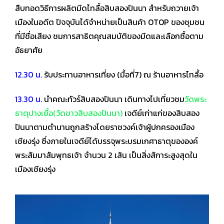
สืบทอดวิธีการผลิตมีดไทลื้อสิบสองปันนา
สำหรับถวายเจ้า
เมืองในอดีต ปัจจุบันได้จำหน่ายเป็นสินค้า OTOP ของชุมชน
ที่มีชื่อเสียง ชม
การสาธิตคุณสมบัติของมีดและเลือกซื้อตาม
อัธยาศัย
12.30 น.
รับประทานอาหารเที่ยง (มื้อที่7) ณ ร้านอาหารไทลื้อ
13.30 น.
นำคณะทัวร์สิบสองปันนา เดินทางไปเที่ยวชม
วัดพระ
ธาตุปางเยื้อ(วัดขาวสิบสองปันนา)
เจดีย์เก่าแก่ของสิบสอง
ปันนา
ตามตำนานถูกสร้างโดยราชวงค์เจ้าผู้ปกครองเมือง
เชียงรุ่ง ซึ่งภายในเจดีย์ได้บรรจุพระบรม
เกศาธาตุขององค์
พระสัมมาสัมพุทธเจ้า จำนวน 2 เส้น เป็นสิ่งสัการะสูงสุดใน
เมืองเชียงรุ่ง