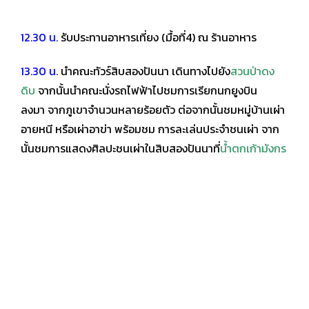
12.30 น.
รับประทานอาหารเที่ยง (มื้อที่4) ณ ร้านอาหาร
13.30 น.
นำคณะทัวร์สิบสองปันนา เดินทางไปยัง
สวนป่าดง
ดิบ
จากนั้นนำคณะนั่งรถไฟฟ้าไปชมการเรียกนกยูงบิน
ลงมา
จากภูเขาจำนวนหลายร้อยตัว ต่อจากนั้นชมหมู่บ้านเผ่า
อายหนี หรือเผ่าอาข่า พร้อมชม
การละเล่นประจำชนเผ่า จาก
นั้นชมการแสดงศิลปะชนเผ่าในสิบสองปันนาที่
น้ำตกเก้ามังกร