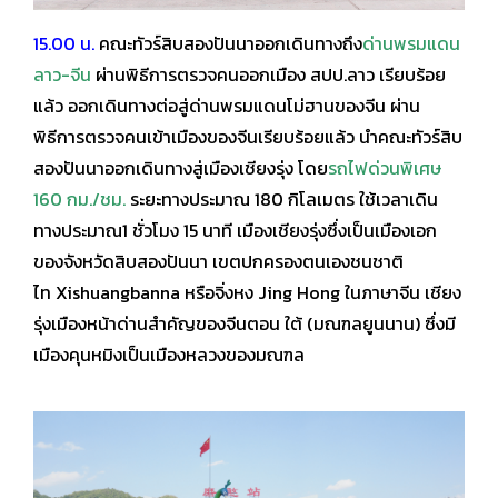
15.00 น.
คณะทัวร์สิบสองปันนาออกเดินทางถึง
ด่านพรมแดน
ลาว-จีน
ผ่านพิธีการตรวจคนออกเมือง สปป.ลาว
เรียบร้อย
แล้ว ออกเดินทางต่อสู่ด่านพรมแดนโม่ฮานของจีน ผ่าน
พิธีการตรวจคนเข้าเมืองของ
จีนเรียบร้อยแล้ว นำคณะทัวร์สิบ
สองปันนาออกเดินทางสู่เมืองเชียงรุ่ง โดย
รถไฟด่วนพิเศษ
160 กม./ชม.
ระยะทางประมาณ 180 กิโลเมตร ใช้เวลาเดิน
ทางประมาณ1 ชั่วโมง 15 นาที
เมืองเชียงรุ่งซึ่งเป็นเมืองเอก
ของจังหวัดสิบสองปันนา เขตปกครองตนเองชนชาติ
ไท
Xishuangbanna หรือจิ่งหง Jing Hong ในภาษาจีน เชียง
รุ่งเมืองหน้าด่านสำคัญของจีนตอน
ใต้ (มณฑลยูนนาน) ซึ่งมี
เมืองคุนหมิงเป็นเมืองหลวงของมณฑล