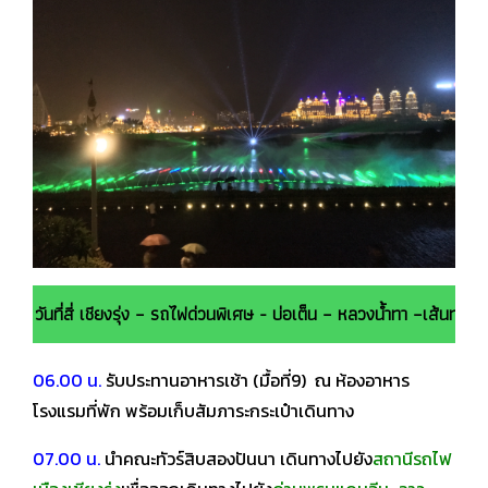
วันที่สี่ เชียงรุ่ง – รถไฟด่วนพิเศษ - บ่อเต็น – หลวงน้ำทา –เส้นทา
06.00 น.
รับประทานอาหารเช้า (มื้อที่9) ณ ห้องอาหาร
โรงแรมที่พัก พร้อมเก็บสัมภาระกระเป๋าเดินทาง
07.00 น.
นำคณะทัวร์สิบสองปันนา เดินทางไปยัง
สถานีรถไฟ