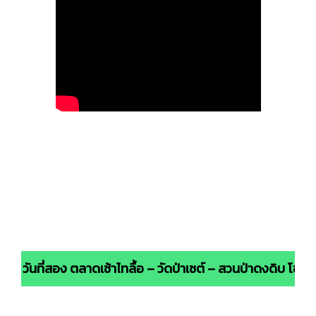
วันที่สอง ตลาดเช้าไทลื้อ – วัดป่าเชต์ – สวนป่าดงดิบ โชว์