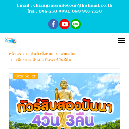
Email :
chiangraismiletour@hotmail.co.th
โทร :
098-550-9991
,
089-997-7550
หน้าแรก
สินค้าทั้งหมด
chinatour
เชียงของ สิบสองปันนา 4วัน3คืน
Best Seller