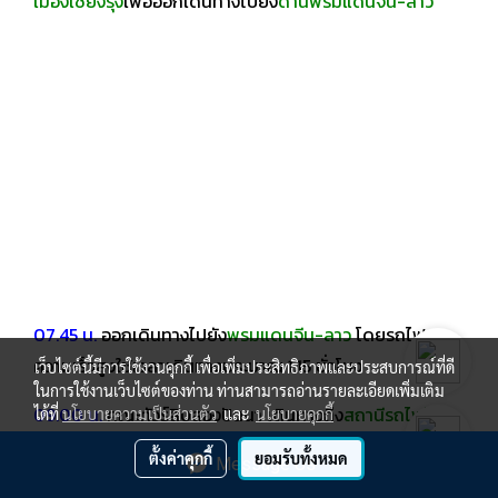
เมืองเชียงรุ่ง
เพื่อออกเดินทางไปยัง
ด่านพรมแดนจีน-ลาว
07.45 น.
ออกเดินทางไปยัง
พรมแดนจีน-ลาว
โดยรถไฟ
ความเร็วสูงใช้เวลาเดินทางประมาณ 1.15 ชั่วโมง
เว็บไซต์นี้มีการใช้งานคุกกี้ เพื่อเพิ่มประสิทธิภาพและประสบการณ์ที่ดี
ในการใช้งานเว็บไซต์ของท่าน ท่านสามารถอ่านรายละเอียดเพิ่มเติม
09.00 น.
คณะทัวร์สิบสองปันนา เดินทางถึง
สถานีรถไฟโม่
ได้ที่
นโยบายความเป็นส่วนตัว
และ
นโยบายคุกกี้
ฮาน
จากนั้นนำคณะเดินทางไปยังด่านโม่ฮานโดยรถปรับ
ตั้งค่าคุกกี้
ยอมรับทั้งหมด
Message Us
อากาศ