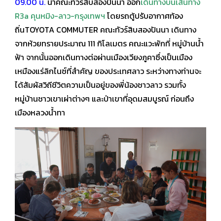
09.00 น.
นำคณะทัวร์สิบสองปันนา ออก
เดินทางบนเส้นทาง
R3a คุนหมิง-ลาว-กรุงเทพฯ
โดยรถตู้ปรับอากาศท้อง
ถิ่น
TOYOTA COMMUTER คณะทัวร์สิบสองปันนา เดินทาง
จากห้วยทรายประมาณ 111 กิโลเมตร คณะแวะพักที่
หมู่บ้านน้ำ
ฟ้า จากนั้นออกเดินทางต่อผ่านเมืองเวียงภูคาซึ่งเป็นเมือง
เหมืองแร่ลิกไนซ์ที่สำคัญ
ของประเทศลาว ระหว่างทางท่านจะ
ได้สัมผัสวิถีชีวิตความเป็นอยู่ของพี่น้องชาวลาว รวมทั้ง
หมู่บ้านชาวเขาเผ่าต่างๆ และป่าเขาที่อุดมสมบูรณ์ ก่อนถึง
เมืองหลวงน้ำทา