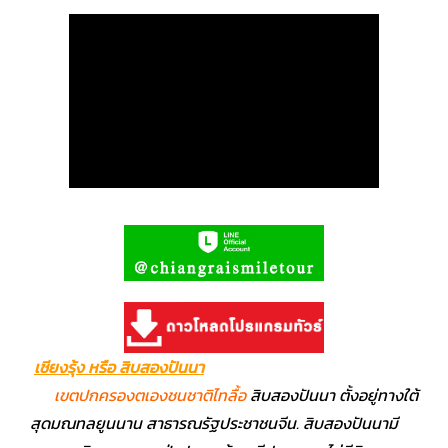
เชียงรุ้ง หรือ สิบสองปันนา
เขตปกครองตเองชนชาติไทลื้อ
สิบสองปันนา ตั้งอยู่ทางใต้
สุดมณทลยูนนาน สาธารณรัฐประชาชนจีน. สิบสองปันนามี