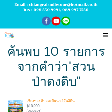
Email :
chiangraismiletour@hotmail.co.th
โทร :
098-550-9991
,
089-997-7550
ค้นพบ 10 รายการ
จากคำว่า"สวน
ป่าดงดิบ"
เชียงของ สิบสองปันนา 4วัน3คืน
฿13,900
(Product)