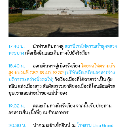
17.40 น.
นําท่านเดินทางสู่
สถานีรถไฟความเร็วสูงหลวง
พระบาง
เพื่อเช็คอินและเดินทางไปยังวังเวียง
18.40 น.
ออกเดินทางสู่เมืองวังเวียง
โดยรถไฟความเร็ว
สูง ขบวนที่ C83 18.40-19.32
(บริษัทจัดเตรียมอาหารว่าง
บริการระหว่างนั่งรถไฟ)
วังเวียงเมืองที่ได้ฉายาว่าเป็น กุ้ย
หลิน แห่งเมืองลาว สัมผัสธรรมชาติของเมืองที่โอบล้อมด้วย
ขุนเขาและสายน้ำของแม่น้ำซอง
19.32 น.
คณะเดินทางถึงวังเวียง จากนั้นรับประทาน
อาหารเย็น (มื้อที่1) ณ ร้านอาหาร
20.30 น.
นำคณะเข้าเช็คอินน์ ณ
โรงแรม Lisa Grand