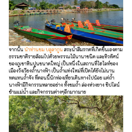
จากนั้น
นําท่านชม บลูลากูน
สระน้ำสีมรกตที่เกิดขึ้นเองตาม
ธรรมชาติรายล้อมไปด้วยพรรณไม้นานาชนิด และทิวทัศน์
ของภูเขาหินปูนขนาดใหญ่ เป็นหนึ่งในสถานที่ไฮไลท์ของ
เมืองวังเวียงถ้ำนางฟ้า เป็นถ้ำแห่งใหม่ที่เปิดได้ยังไม่นาน
ทดแทนถ้ำจัง ที่ตอนนี้นักท่องเที่ยวเดินทางไปน้อย แต่ถ้ำ
นางฟ้ามีกิจกรรมหลายอย่าง ทั้งชมถ้ำ ล่องห่วงยาง ซิปไลน์
ข้ามแม่น้ำ และกิจกรรมต่างๆอีกมากมาย