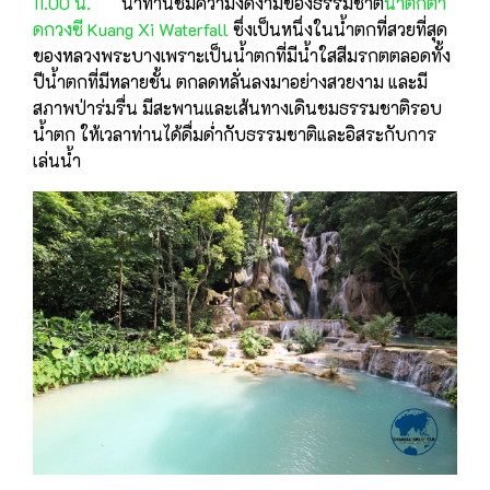
11.00 น.
นําท่านชมความงดงามของธรรมชาติ
น้ำตกตา
ดกวงซี Kuang Xi Waterfall
ซึ่งเป็นหนึ่งในน้ำตกที่สวยที่สุด
ของหลวงพระบางเพราะเป็นน้ำตกที่มีน้ำใสสีมรกตตลอดทั้ง
ปีน้ำตกที่มีหลายชั้น ตกลดหลั่นลงมาอย่างสวยงาม และมี
สภาพป่าร่มรื่น มีสะพานและเส้นทางเดินชมธรรมชาติรอบ
น้ำตก ให้เวลาท่านได้ดื่มด่ำกับธรรมชาติและอิสระกับการ
เล่นน้ำ