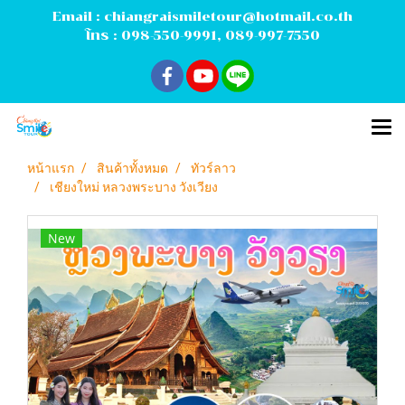
Email :
chiangraismiletour@hotmail.co.th
โทร :
098-550-9991
,
089-997-7550
หน้าแรก
สินค้าทั้งหมด
ทัวร์ลาว
เชียงใหม่ หลวงพระบาง วังเวียง
New