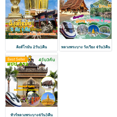
คิงส์โรมัน 2วัน1คืน
หลวงพระบาง วังเวียง 4วัน3คืน
Best Seller
ทัวร์หลวงพระบาง4วัน3คืน