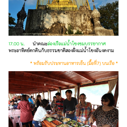
17.00 น.
นำคณะ
ล่องเรือแม่น้ำโขงชมบรรยากาศ
พระอาทิตย์ตกดินกับธรรมชาติสองฝั่งแม่น้ำโขงอันงดงาม
* พร้อมรับประทานอาหารเย็น (มื้อที่7) บนเรือ *