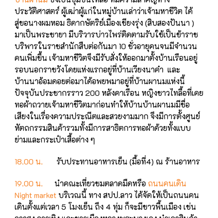
ประวัติศาสตร์ ผู้เฒ่าผู้แก่ในหมู่บ้านเล่าว่าเจ้ามหาชีวิต ได้
สู่ขอนางผมหอม ธิดากษัตริย์เมืองเชียงรุ่ง (สิบสองปันนา )
มาเป็นพระชายา มีบริวารบ่าวไพร่ติดตามรับใช้เป็นข้าราช
บริพารในราชสำนักสืบต่อกันมา 10 ชั่วอายุคนจนมีจำนวน
คนเพิ่มขึ้น เจ้ามหาชีวิตจึงมีรับสั่งให้ออกมาตั้งบ้านเรือนอยู่
รอบนอกราชวังโดยแห่งแรกอยู่ที่บ้านเวียงนาคำ และ
บ้านนาอ้อมดอยต่อมาได้อพยพมาอยู่ที่บ้านผานมแห่งนี้
ปัจจุบันประชากรราว 200 หลังคาเรือน หญิงชาวไทลื้อที่เคย
ทอผ้าถวายเจ้ามหาชีวิตมาก่อน
ทำให้บ้านบ้านผานมมีชื่อ
เสียงในเรื่องความประณีตและสวยงามมาก จึงมีการตั้งศูนย์
หัตถกรรมสินค้ารวมทั้งมีการสาธิตการทอผ้าด้วยทั้งแบบ
ย่ามและกระเป๋าเสื้อต่าง ๆ
18.00 น.
รับประทานอาหารเย็น (มื้อที่4) ณ ร้านอาหาร
19.00 น.
นำคณะเที่ยวชมตลาดมืดหรือ
ถนนคนเดิน
Night market
บริเวณนี้ ทาง สปป.ลาว ได้จัดให้เป็นถนนคน
เดินตั้งแต่เวลา 5 โมงเย็น ถึง 4 ทุ่ม ก็จะมีชาวพื้นเมือง เช่น