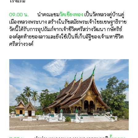
โรงแรม
09.00 น.
นำคณะชม
วัดเชียงทอง
เ
ป็นวัดหลวงคู่บ้านคู่
เมืองหลวงพระบาง สร้างในรัชสมัยพระเจ้าไชย
เชษฐาธิราช
วัดนี้ได้รับการอุปถัมภ์จากเจ้าชีวิตศรีสว่างวัฒนา กษัตริย์
องค์สุดท้ายของลาว
และยังใช้เป็นที่เก็บอัฐิของเจ้ามหาชีวิต
ศรีสว่างวงค์