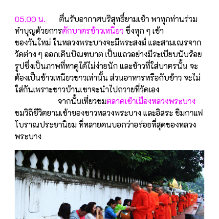
05.00 น.
ตื่นรับอากาศบริสุทธิ์ยามเช้า พาทุกท่านร่วม
ทำบุญด้วยการ
ตักบาตรข้าวเหนียว
ซึ่งทุก ๆ เช้า
ของวันใหม่ ในหลวงพระบางจะมีพระสงฆ์ และสามเณรจาก
วัดต่าง ๆ ออกเดินบิณฑบาต เป็นแถวอย่างมีระเบียบนับร้อย
รูปซึ่งเป็นภาพที่หาดูได้ไม่ง่ายนัก และข้าวที่ใส่บาตรนั้น จะ
ต้องเป็นข้าวเหนียวขาวเท่านั้น ส่วนอาหารหรือกับข้าว จะไม่
ใส่กันเพราะชาวบ้านเขาจะนำไปถวายที่วัดเอง
จากนั้นเที่ยวชม
ตลาดเช้าเมืองหลวงพระบาง
ชมวิถีชีวิตยามเช้าของชาวหลวงพระบาง และอิสระ ชิมกาแฟ
โบราณประชานิยม ที่หลายคนบอกว่าอร่อยที่สุดของหลวง
พระบาง