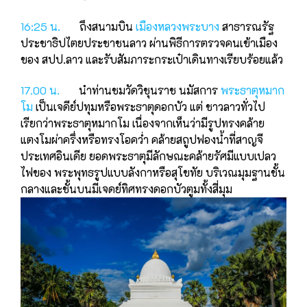
16:25 น.
ถึงสนามบิน
เมืองหลวงพระบาง
สาธารณรัฐ
ประชาธิปไตยประชาชนลาว ผ่านพิธีการตรวจคนเข้าเมือง
ของ สปป.ลาว และรับสัมภาระกระเป๋าเดินทางเรียบร้อยแล้ว
17.00 น.
นําท่านชมวัดวิชุนราช นมัสการ
พระธาตุหมาก
โม
เป็นเจดีย์ปทุมหรือพระธาตุดอกบัว แต่ ชาวลาวทั่วไป
เรียกว่าพระธาตุหมากโม เนื่องจากเห็นว่ามีรูปทรงคล้าย
แตงโมผ่าครึ่งหรือทรงโอควํ่า คล้ายสถูปฟองน้ำที่สาญจี
ประเทศอินเดีย ยอดพระธาตุมีลักษณะคล้ายรัศมีแบบเปลว
ไฟของ พระพุทธรูป
แบบลังกาหรือสุโขทัย บริเวณมุมฐานชั้น
กลางและชั้นบนมีเจดย์ทิศทรงดอกบัวตูมทั้งสี่มุม