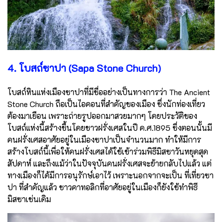
4. โบสถ์ซาปา (Sapa Stone Church)
โบสถ์หินแห่งเมืองซาปาที่มีชื่ออย่างเป็นทางการว่า The Ancient
Stone Church ถือเป็นไอคอนที่สำคัญของเมือง ซึ่งนักท่องเที่ยว
ต้องมาเยือน เพราะถ่ายรูปออกมาสวยมากๆ โดยประวัติของ
โบสถ์แห่งนี้สร้างขึ้นโดยชาวฝรั่งเศสในปี ค.ศ.1895 ซึ่งตอนนั้นมี
คนฝรั่งเศสอาศัยอยู่ในเมืองซาปาเป็นจำนวนมาก ทำให้มีการ
สร้างโบสถ์นี้เพื่อให้คนฝรั่งเศสได้ใช้เข้าร่วมพิธีมิสซาวันหยุดสุด
สัปดาห์ และถึงแม้ว่าในปัจจุบันคนฝรั่งเศสจะย้ายกลับไปแล้ว แต่
ทางเมืองก็ได้มีการอนุรักษ์เอาไว้ เพราะนอกจากจะเป็น ที่เที่ยวซา
ปา ที่สำคัญแล้ว ชาวคาทอลิกที่อาศัยอยู่ในเมืองก็ยังใช้ทำพิธี
มิสซาเช่นเดิม