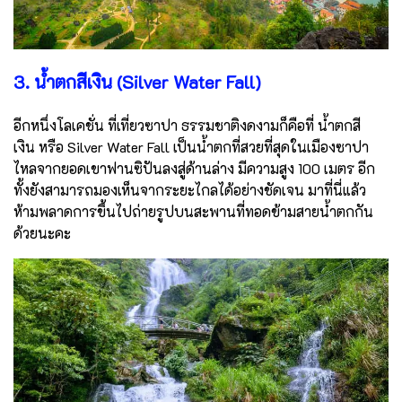
3. น้ำตกสีเงิน (Silver Water Fall)
อีกหนึ่งโลเคชั่น ที่เที่ยวซาปา ธรรมชาติงดงามก็คือที่ น้ำตกสี
เงิน หรือ Silver Water Fall เป็นน้ำตกที่สวยที่สุดในเมืองซาปา
ไหลจากยอดเขาฟานซิปันลงสู่ด้านล่าง มีความสูง 100 เมตร อีก
ทั้งยังสามารถมองเห็นจากระยะไกลได้อย่างชัดเจน มาที่นี่แล้ว
ห้ามพลาดการขึ้นไปถ่ายรูปบนสะพานที่ทอดข้ามสายน้ำตกกัน
ด้วยนะคะ