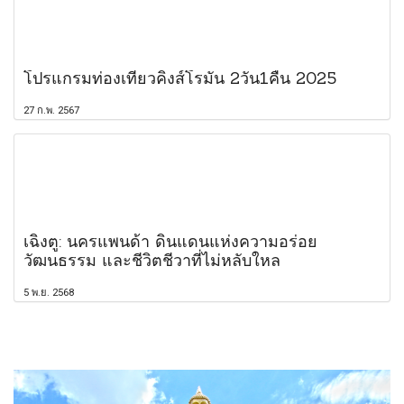
โปรแกรมท่องเที่ยวคิงส์โรมัน 2วัน1คืน 2025
27 ก.พ. 2567
เฉิงตู: นครแพนด้า ดินแดนแห่งความอร่อย
วัฒนธรรม และชีวิตชีวาที่ไม่หลับใหล
5 พ.ย. 2568