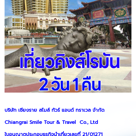
บริษัท เชียงราย สไมล์ ทัวร์ แอนด์ ทราเวล จำกัด
Chiangrai Smile Tour & Travel Co., Ltd
ใบอนุญาตประกอบธุรกิจนำเที่ยวเลขที่ 21/01271