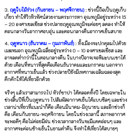
3.
ฤดูใบไม้ร่วง (กันยายน – พฤศจิกายน)
: ช่วงนี้ถือเป็นฤดูเก็บ
เกี่ยว ทำให้วิวทิวทัศน์สวยงามตระการตา อุณหภูมิอยู่ระหว่าง 15
– 20 องศาเซลเซียส ช่วงปลายฤดูอุณหภูมิจะค่อยๆ ลดลง ทำให้
ตอนกลางวันอากาศอบอุ่น และตอนกลางคืนอากาศเย็นสบาย
4.
ฤดูหนาว (ธันวาคม – กุมภาพันธ์)
: ทั้งเมืองจะปกคุลมไปด้วย
เมฆหมอก อุณหภูมิเฉลี่ยอยู่ระหว่าง 0 – 10 องศาเซลเซียส และ
อาจลดต่ำกว่านี้ในตอนกลางคืน ในบางปีอาจเจอหิมะบนเขาได้
ด้วย เดือนที่หนาวที่สุดคือเดือนธันวาคมและมกราคม นอกจาก
อากาศที่หนาวเย็นแล้ว ช่วงปลายปียังมีเทศกาลเฉลิมฉลองสุด
คึกคักให้ได้เที่ยวอีกด้วย
จริงๆ แล้วเราสามารถไป ทัวร์ซาปา ได้ตลอดทั้งปี โดยเฉพาะใน
ช่วงสิ้นปีที่เป็นฤดูหนาว ไปสัมผัสอากาศเย็นได้แบบชิลๆ และช่วง
เวลาน่าเที่ยวที่แนะนำก็คือ เดือนมีนาคม-มิถุนายน และอีกช่วงก็
คือ เดือนกันยายน-พฤศจิกายน โดยในช่วงเวลานี้ สภาพอากาศ
จะพอดีๆ คือไม่ค่อยมีฝน ช่วงเวลากลางวันจะมีแดดอ่อนๆ และ
อากาศจะค่อนข้างเย็นในยามค่ำคืน จึงทำให้เที่ยวได้สบายๆ