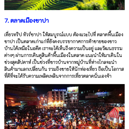
7. ตลาดเมืองซาปา
เที่ยวทริป ทัวร์ซาปา ให้สมบูรณ์แบบ ต้องแวะไปที่ ตลาดพื้นเมือง
ซาปา เป็นตลาดเก่าแก่ที่ยังคงบรรยากาศการค้าขายของชาว
บ้านได้เหมือในอดีต เราจะได้เห็นถึงความเป็นอยู่ และวัฒนธรรม
ต่างๆ ผ่านการเดินดูสินค้าพื้นเมืองในตลาด แนะนำให้มาเดินใน
ช่วงสุดสัปดาห์ เป็นช่วงที่ชาวบ้านจากหมู่บ้านที่ห่างไกลจะนำ
สินค้ามาแลกเปลี่ยนกัน รวมถึงขายให้นักท่องเที่ยว ถือเป็นโอกาส
ที่ดีที่จะได้รับความเพลิดเพลินจากการเที่ยวตลาดนั่นเองจ้า