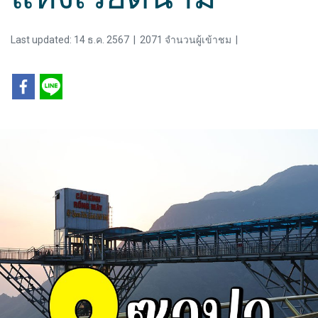
Last updated: 14 ธ.ค. 2567
|
2071 จำนวนผู้เข้าชม
|