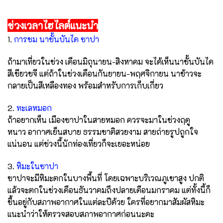
ช่วงเวลาไฮไลต์แนะนำ
1.
การชม นาขั้นบันได ซาปา
ถ้ามาเที่ยวในช่วง เดือนมิถุนายน-สิงหาคม จะได้เห็นนาขั้นบันได
สีเขียวขจี แต่ถ้าในช่วงเดือนกันยายน-พฤศจิกายน นาข้าวจะ
กลายเป็นสีเหลืองทอง พร้อมสำหรับการเก็บเกี่ยว
2.
ทะเลหมอก
ถ้าอยากเห็น เมืองซาปาในสายหมอก ควรจะมาในช่วงฤดู
หนาว อากาศเย็นสบาย ธรรมชาติสวยงาม สายถ่ายรูปถูกใจ
แน่นอน แต่ช่วงนี้นักท่องเที่ยวก็จะเยอะหน่อย
3.
หิมะในซาปา
ซาปาจะมีหิมะตกในบางพื้นที่ โดยเฉพาะบริเวณภูเขาสูง ปกติ
แล้วจะตกในช่วงเดือนธันวาคมถึงปลายเดือนมกราคม แต่ทั้งนี้ก็
ขึ้นอยู่กับสภาพอากาศในแต่ละปีด้วย ใครที่อยากมาสัมผัสหิมะ
แนะนำว่าให้ตรวจสอบสภาพอากาศก่อนนะคะ