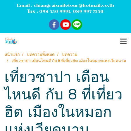
Email :
chiangraismiletour@hotmail.co.th
โทร :
098-550-9991
,
089-997-7550
หน้าแรก
บทความทั้งหมด
บทความ
เที่ยวซาปา เดือนไหนดี กับ 8 ที่เที่ยวฮิต เมืองในหมอกแห่งเวียดนาม
เที่ยวซาปา เดือน
ไหนดี กับ 8 ที่เที่ยว
ฮิต เมืองในหมอก
แห่งเวียดนาม