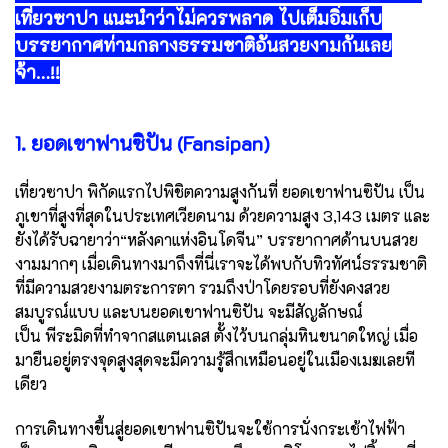
เที่ยวซาปา แนะนำว่าไม่ควรพลาด ไปเต็มอิ่มเก็บ
บรรยากาศท่ามกลางธรรมชาติอันสวยงามกันเลย
จ้า…!!
1. ยอดเขาฟานซิปัน (Fansipan)
เที่ยวซาปา พิกัดแรกไปพิชิตความสูงกันที่ ยอดเขาฟานซิปัน เป็น
ภูเขาที่สูงที่สุดในประเทศเวียดนาม ด้วยความสูง 3,143 เมตร และ
ยังได้รับฉายาว่า“หลังคาแห่งอินโดจีน” บรรยากาศด้านบนสวย
งามมากๆ เมื่อเดินทางมาถึงที่นี่เราจะได้พบกับทิวทัศน์ธรรมชาติ
ที่มีความสวยงามตระการตา รวมถึงป่าโดยรอบที่ยังคงสวย
สมบูรณ์แบบ และบนยอดเขาฟานซิปัน จะมีสัญลักษณ์
เป็น พีระมิดที่ทำจากสแตนเลส ตั้งไว้บนกลุ่มหินขนาดใหญ่ เมื่อ
มายืนอยู่ตรงจุดสูงสุดจะมีความรู้สึกเหมือนอยู่ในเมืองเมฆเลยที
เดียว
การเดินทางขึ้นสู่ยอดเขาฟานซิปันจะใช้การนั่งกระเช้าไฟฟ้า