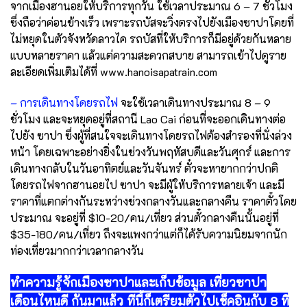
จากเมืองฮานอยให้บริการทุกวัน ใช้เวลาประมาณ 6 – 7 ชั่วโมง
ซึ่งถือว่าค่อนข้างเร็ว เพราะรถบัสจะวิ่งตรงไปยังเมืองซาปาโดยที่
ไม่หยุดในตัวจังหวัดลาวไค รถบัสที่ให้บริการก็มีอยู่ด้วยกันหลาย
แบบหลายราคา แล้วแต่ความสะดวกสบาย สามารถเข้าไปดูราย
ละเอียดเพิ่มเติมได้ที่ www.hanoisapatrain.com
– การเดินทางโดยรถไฟ
จะใช้เวลาเดินทางประมาณ 8 – 9
ชั่วโมง และจะหยุดอยู่ที่สถานี Lao Cai ก่อนที่จะออกเดินทางต่อ
ไปยัง ซาปา ซึ่งผู้ที่สนใจจะเดินทางโดยรถไฟต้องสำรองที่นั่งล่วง
หน้า โดยเฉพาะอย่างยิ่งในช่วงวันพฤหัสบดีและวันศุกร์ และการ
เดินทางกลับในวันอาทิตย์และวันจันทร์ ตั๋วจะหายากกว่าปกติ
โดยรถไฟจากฮานอยไป ซาปา จะมีผู้ให้บริการหลายเจ้า และมี
ราคาที่แตกต่างกันระหว่างช่วงกลางวันและกลางคืน ราคาตั๋วโดย
ประมาณ จะอยู่ที่ $10-20/คน/เที่ยว ส่วนตั๋วกลางคืนนั้นอยู่ที่
$35-180/คน/เที่ยว ถึงจะแพงกว่าแต่ก็ได้รับความนิยมจากนัก
ท่องเที่ยวมากกว่าเวลากลางวัน
ทำความรู้จักเมืองซาปาและเก็บข้อมูล เที่ยวซาปา
เดือนไหนดี กันมาแล้ว ทีนี้ก็เตรียมตัวไปเช็คอินกับ 8 ที่