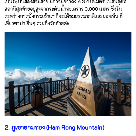
เป็นระบบสลิงสามสาย มีความยาวถึง 6.3 กิโลเมตร ไปสิ้นสุดที่
สถานีสุดท้ายอยู่สูงจากระดับน้ำทะเลราว 3,000 เมตร ซึ่งใน
ระหว่างการนั่งกระเช้าเราก็จะได้ชมธรรมชาติและมองเห็น ที่
เที่ยวซาปา อื่นๆ รวมถึงวัดด้วยค่ะ
2. ภูเขาฮามรอง (Ham Rong Mountain)