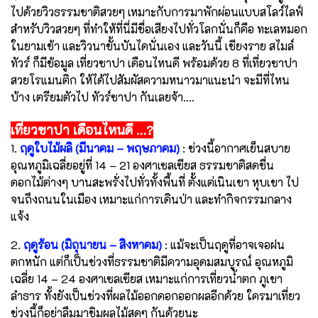
ไปด้วยวิวธรรมชาติสวยๆ เหมาะกับการมาพักผ่อนแบบสโลว์ไลฟ์
สำหรับวิวสวยๆ ที่ทำให้ที่นี่มีชื่อเสียงไปทั่วโลกนั่นก็คือ ทะเลหมอก
ในยามเช้า และวิวนาขั้นบันไดนั่นเอง และวันนี้ เชียงราย สไมล์
ทัวร์ ก็มีข้อมูล เที่ยวซาปา เดือนไหนดี พร้อมด้วย 8 ที่เที่ยวซาปา
สวยโรแมนติก ให้ได้ไปสัมผัสความหนาวมาแนะนำ จะมีที่ไหน
บ้าง เตรียมตัวไป ทัวร์ซาปา กันเลยจ้า....
เที่ยวซาปา เดือนไหนดี …?
1.
ฤดูใบไม้ผลิ (มีนาคม – พฤษภาคม)
: ช่วงนี้อากาศเย็นสบาย
อุณหภูมิเฉลี่ยอยู่ที่ 14 – 21 องศาเซลเซียส ธรรมชาติสดชื่น
ดอกไม้ต่างๆ บานสะพรั่งไปทั่วทั้งพื้นที่ ตั้งแต่เนินเขา หุบเขา ไป
จนถึงถนนในเมือง เหมาะแก่การเดินป่า และทำกิจกรรมกลาง
แจ้ง
2.
ฤดูร้อน (มิถุนายน – สิงหาคม)
: แม้จะเป็นฤดูที่อาจเจอฝน
ตกหนัก แต่ก็เป็นช่วงที่ธรรมชาติมีความอุดมสมบูรณ์ อุณหภูมิ
เฉลี่ย 14 – 24 องศาเซลเซียส เหมาะแก่การเที่ยวน้ำตก ภูเขา
ลำธาร ทั้งยังเป็นช่วงที่ผลไม้ออกดอกออกผลอีกด้วย ใครมาเที่ยว
ช่วงนี้ก็อย่าลืมมาชิมผลไม้สดๆ กันด้วยนะ