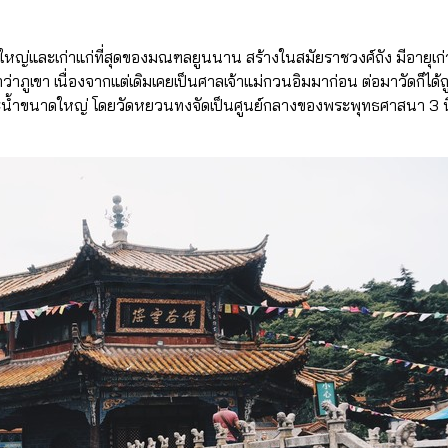
วัดที่ใหญ่และเก่าแก่ที่สุดของมณฑลยูนนาน สร้างในสมัยราชวงศ์ถัง มีอายุเก
ต่ำกว่าภูเขา เนื่องจากแต่เดิมเคยเป็นศาลเจ้าแม่กวนอิมมาก่อน ต่อมาวัด
มีสระน้ำขนาดใหญ่ โดยวัดหยวนทงจัดเป็นศูนย์กลางของพระพุทธศาสนา 3