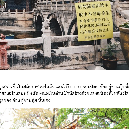
่ถูกสร้างขึ้นในสมัยราชวงศ์หมิง และได้รับการบูรณะโดย อ๋อง อู๋ซานกุ้ย 
กของเมืองคุนหมิง ลักษณะเป็นตำหนักที่สร้างด้วยทองเหลืองทั้งหลัง มี
ธของ อ๋อง อู๋ซานกุ้ย นั่นเอง