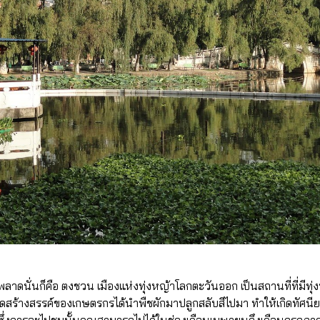
่ควรพลาดนั่นก็คือ ตงชวน เมืองแห่งทุ่งหญ้าโลกตะวันออก เป็นสถานที่ที่มีท
คิดสุดสร้างสรรค์ของเกษตรกรได้นำพืชผักมาปลูกสลับสีไปมา ทำให้เกิดทัศนีย