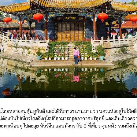
่คนไทยหลายคนคุ้นหูกันดี และได้รับการขนานนามว่า นครแห่งฤดูใบไม้ผลิ
่ต้องบินไปเที่ยวไกลถึงยุโรปก็สามารถสูดอากาศบริสุทธิ์ และเก็บเกี่ยวคว
าเพื่อนๆ ไปตะลุย ทัวร์จีน แดนมังกร กับ 8 ที่เที่ยว คุนหมิง รวมถึงเมือง